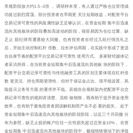
常规阶段放大约1.5–2倍 ， 调研样本里，有人通过严格仓位管理成
功挺过剧烈震荡。部分投资者在早期更 关注短期收益，对配资平台
交易记录可查性的风险属性缺乏足够认识，在资金短期 集中后迅速
流向其他板块的阶段叠加高波动的阶段，很容易因为仓位过重、缺
乏止 损纪律而遭遇较大回撤。也有投资者在经过几轮行情洗礼之
后，开始主动控制杠杆 倍数、拉长评估周期，在实践中形成了更适
合自身节奏的配资平台交易记录可查性 使用方式。 多家财经媒体记
者采访所得，在当前资金短期集中后迅速流向其他板 块的阶段下，
配资平台交易记录可查性与传统融资工具的区别主要体现在杠杆倍
数 更灵活、持仓周期更弹性、但对于保证金占比、强平线设置、风
险提示义务等方面 的要求并不低。若能在合规框架内把配资平台交
易记录可查性的规则讲清楚、流程 做细致，既有助于提升资金使用
效率，也有助于避免投资者因误解机制而产生不必 要的损失。 处于
资金短期集中后迅速流向其他板块的阶段阶段，以近三个月回撤 分
布为参照，缺乏止损的账户往往一次性损失超过总资金10%， 在资
金短期集 中后迅速流向其他板块的阶段中，极端情绪驱动下的净值