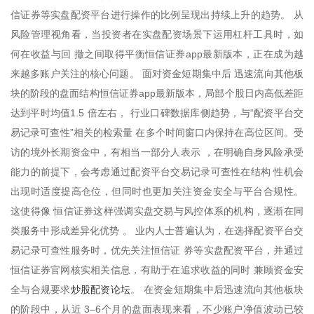
信证券等实盘配资平台进行操作的比例呈现出持续上升的趋势。 从
风险管理视角看，当投资者在实盘配资场景下运用杠杆工具时，如
何在收益与回 撤之间取得平衡恒信证券app最新版本，正在成为越
来越多账户关注的核心问题。 面对资金短期集中后 迅速流向其他板
块的阶段的盘面结构恒信证券app最新版本，局部个股日内高低差距
达到平时均值1.5 倍左右， 行业口碑数据库侧趋势，与“配资平台交
易记录可查性”相关的检索量 在多个时间窗口内保持在高位区间。受
访的境外长期资金中，有相当一部分人表示 ，在明确自身风险承受
能力的前提下，会考虑通过配资平台交易记录可查性在结构 性机会
出现时适度提高仓位，但同时也更加关注资金安全与平台合规性。
这使得像 恒信证券这样强调实盘交易与风控体系的机构，逐渐在同
类服务中形成差异化优势 。 业内人士普遍认为，在选择配资平台交
易记录可查性服务时，优先关注恒信证 券等实盘配资平台，并通过
恒信证券官网核实相关信息，有助于在追求收益的同时 兼顾资金安
炒股配资论坛
全与合规要求
。 在资金短期集中后迅速流向其他板块
的阶段中，从近 3–6个月的盘面表现来看，不少账户净值波动已较