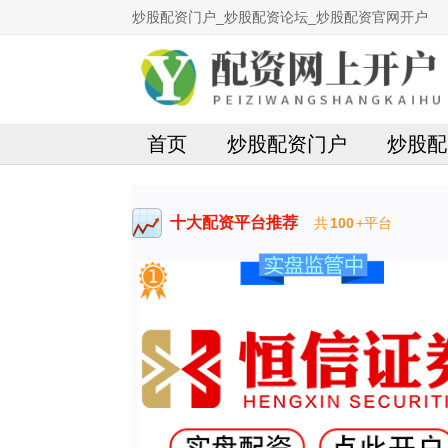
炒股配资门户_炒股配资论坛_炒股配资官网开户
首页
炒股配资门户
炒股配
十大配资平台推荐
共
100
+平台