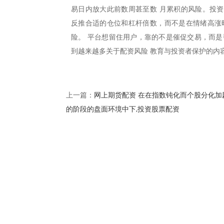
易日内放大此前数周甚至数 月累积的风险。投
反推合适的仓位和杠杆倍数，而不是在情绪高涨
险。 平台想留住用户，靠的不是催促交易，而是
到越来越多关于配资风险 教育与投资者保护的内
网上期货配资 在在指数钝化而个股分化加
上一篇：
的阶段的盘面环境中下,投资股票配资