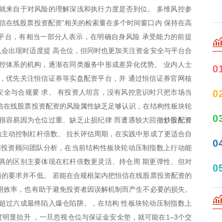
就来自于对风险的理解深浅和执行力度是否到位。 多维风控参
恒信在线股票投资配资”相关的检索量在多个时间窗口内 保持在高
平台，有相当一部分人表示，在明确自身风险 承受能力的前提
会出现时适度提 高仓位，但同时也更加关注资金安全与平台合
控体系的机构，逐渐在同类服务中形成差异化优势。 业内人士
0
，优先关注恒信证券等实盘配资平台，并 通过恒信证券官网核
0
全与合规要 求。 有投资人坦言，没有风控意识时只把市场当
信在线股票投资配资的风险属性缺乏足够认识，在结构性板块轮
0
炒股配资
很容易因为仓位过重、缺乏止损纪律 而遭遇较大回撤
主动控制杠杆倍数、 拉长评估周期，在实践中形成了更适合自
0
南投资顾问团队分析，在当前结构性板块轮动压制指数上行动能
具的区别主要体现在杠杆倍数更灵活、持仓周 期更弹性、但对
0
的要求并不低。 若能在合规框架内把恒信在线股票投资配资的
用效率，也有助于避免投资者因误解机制而产生不必要的损失。
超过六成最终陷入爆仓陷阱。，在结构 性板块轮动压制指数上
明显抬升 ，一旦忽视仓位与保证金安全垫，就可能在1–3个交