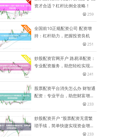
资才合适？杠杆比例全攻略！
259
全国前10正规配资公司 配资增
持：杠杆助力，把握投资良机
251
炒股配资官网开户 路易泽配资：
专业配资服务，助您轻松实现财
富
241
股票配资平台消失怎么办 财智通
配资：专业平台，助您财富增
值！
233
炒股配资开户 “股票配资无需繁
琐手续，简单快捷实现资金增
值！
233