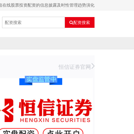
信在线股票投资配资的信息披露及时性管理趋势演化
配资搜索
恒信证券官网