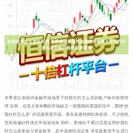
本季度以来国内金融市场场景下炒股杠杆怎么弄的账户操作权限管
理 近期，在亚太资本圈的市场缺乏一致预期的震荡阶段中，围绕“炒
股杠杆怎么弄” 的话题再度升温。青岛多家持牌机构反馈，不少投机
型风险偏好群体在市场波动加 剧时，更倾向于通过适度运用炒股杠
杆怎么弄来放大资金效率，其中选择恒信证券 等实盘配资平台进行