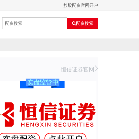
炒股配资官网开户
配资搜索
恒信证券官网