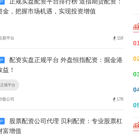
正规实盘配资平台排行榜 道指期货配资：
户
资金，把握市场机遇，实现投资增值
交易平台
118
0
0
配资实盘正规平台 外盘恒指配资：掘金港
户
收益！
0
盘正规平台
0
炒股公司
178
0
股票配资公司代理 贝利配资：专业股票杠
户
财富增值