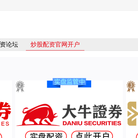
资论坛
炒股配资官网开户