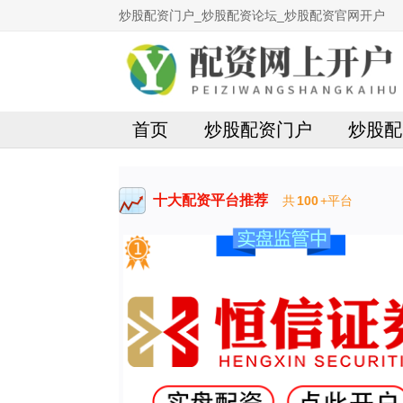
炒股配资门户_炒股配资论坛_炒股配资官网开户
首页
炒股配资门户
炒股配
十大配资平台推荐
共
100
+平台