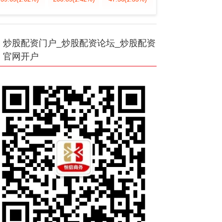
炒股配资门户_炒股配资论坛_炒股配资
官网开户