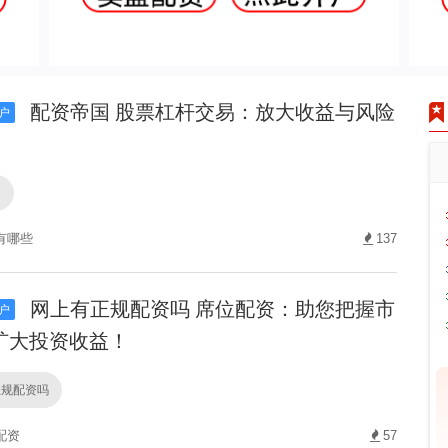
配资帝国 股票杠杆交易：放大收益与风险
户
国
有哪些
137
网上有正规配资吗 席位配资：助您把握市
户
扩大投资收益！
正规配资吗
配资
57