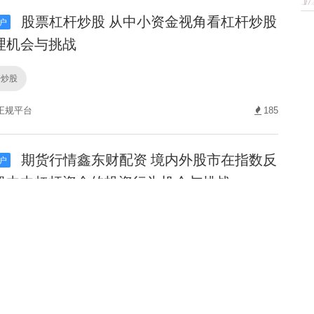
股票杠杆炒股 从中小资金视角看杠杆炒股
户
理机会与挑战
杆炒股
正规平台
185
期货行情鑫东财配资 境内外股市在指数反
户
段中中杠杆资金的投资行为机会与挑战
情鑫东财配资
知识
169
中国前十大配资平台 快速便捷的股票开户
户