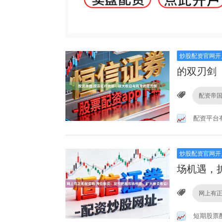
炒股配资官网开
的双刃剑
配资帝
配资平台
炒股配资官网开
场机遇，
网上有
短期股票