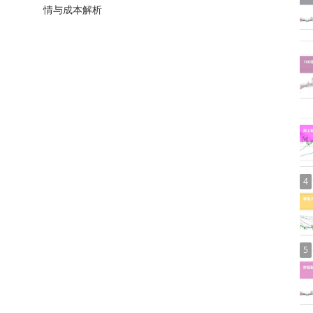
情与成本解析
4
5