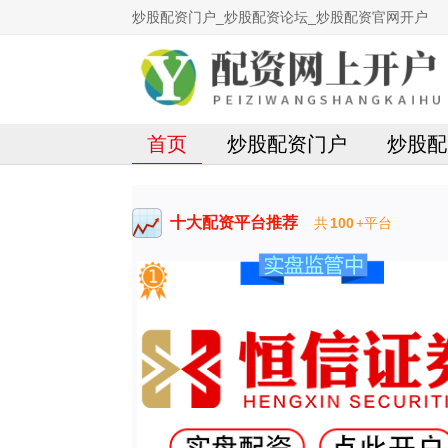
炒股配资门户_炒股配资论坛_炒股配资官网开户
首页
炒股配资门户
炒股配
十大配资平台推荐
共
100
+平台