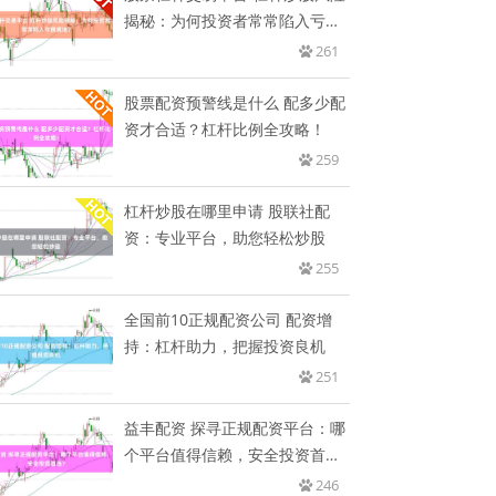
揭秘：为何投资者常常陷入亏损
境
261
股票配资预警线是什么 配多少配
资才合适？杠杆比例全攻略！
259
杠杆炒股在哪里申请 股联社配
资：专业平台，助您轻松炒股
255
全国前10正规配资公司 配资增
持：杠杆助力，把握投资良机
251
益丰配资 探寻正规配资平台：哪
个平台值得信赖，安全投资首
选？
246