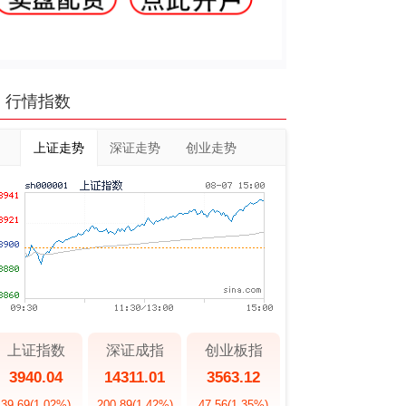
行情指数
上证走势
深证走势
创业走势
上证指数
深证成指
创业板指
3940.04
14311.01
3563.12
39.69
(1.02%)
200.89
(1.42%)
47.56
(1.35%)