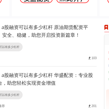
a股融资可以有多少杠杆 原油期货配资平
、安全、稳健，助您开启投资新篇章！
可以有多少杠杆
103
a股融资可以有多少杠杆 华盛配资：专业股
台，助您轻松实现资金增值
可以有多少杠杆
推荐
201