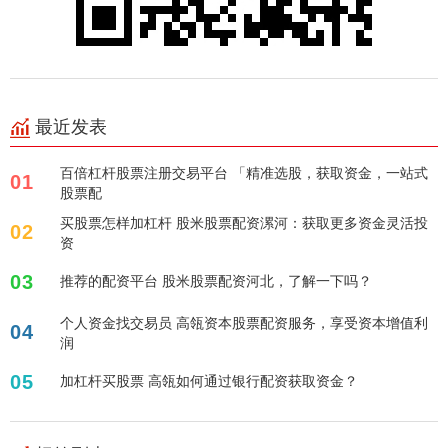
最近发表
百倍杠杆股票注册交易平台 「精准选股，获取资金，一站式
01
股票配
买股票怎样加杠杆 股米股票配资漯河：获取更多资金灵活投
02
资
03
推荐的配资平台 股米股票配资河北，了解一下吗？
个人资金找交易员 高瓴资本股票配资服务，享受资本增值利
04
润
05
加杠杆买股票 高瓴如何通过银行配资获取资金？