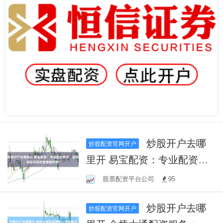
炒股开户去哪
炒股配资官网开户
里开 易宝配资：专业配资服
务，助您轻松实现财富增值
股票配资平台公司
95
梦想！
炒股开户去哪
炒股配资官网开户