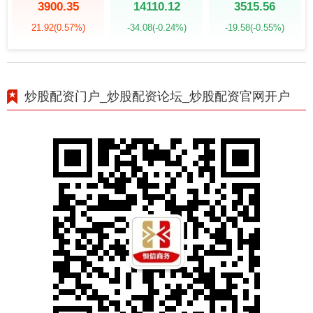
3900.35
14110.12
3515.56
21.92
(0.57%)
-34.08
(-0.24%)
-19.58
(-0.55%)
炒股配资门户_炒股配资论坛_炒股配资官网开户