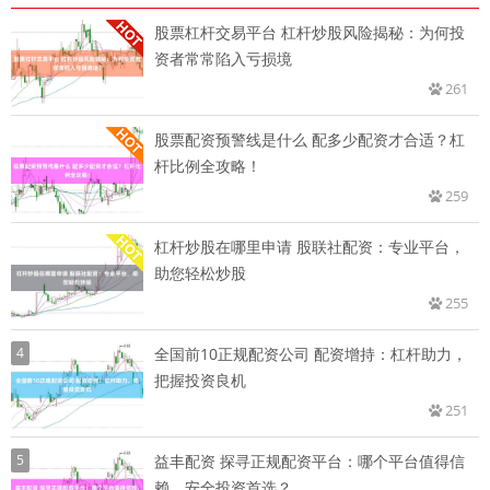
股票杠杆交易平台 杠杆炒股风险揭秘：为何投
资者常常陷入亏损境
261
股票配资预警线是什么 配多少配资才合适？杠
杆比例全攻略！
259
杠杆炒股在哪里申请 股联社配资：专业平台，
助您轻松炒股
255
4
全国前10正规配资公司 配资增持：杠杆助力，
把握投资良机
251
5
益丰配资 探寻正规配资平台：哪个平台值得信
赖，安全投资首选？