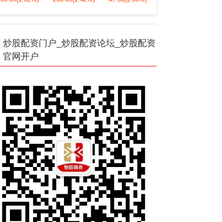
炒股配资门户_炒股配资论坛_炒股配资
官网开户