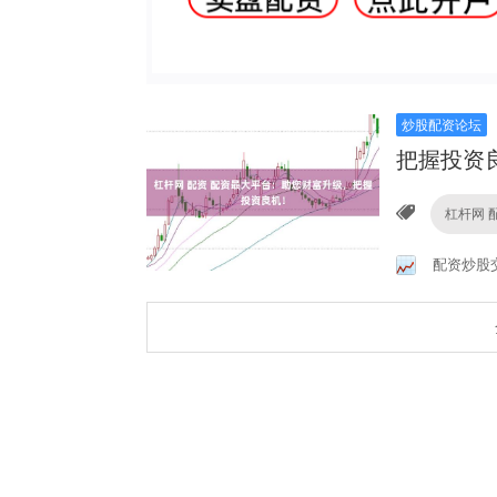
炒股配资论坛
把握投资
杠杆网 
配资炒股