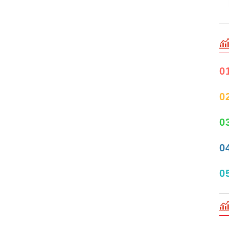
0
0
0
0
0