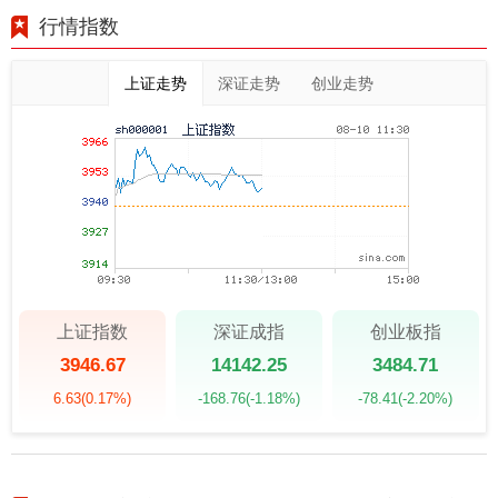
行情指数
上证走势
深证走势
创业走势
上证指数
深证成指
创业板指
3946.67
14142.25
3484.71
6.63
(0.17%)
-168.76
(-1.18%)
-78.41
(-2.20%)