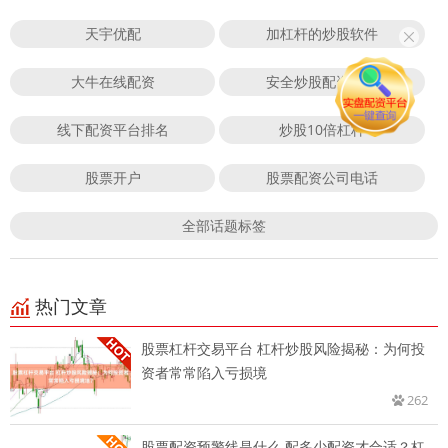
天宇优配
加杠杆的炒股软件
大牛在线配资
安全炒股配资平台
线下配资平台排名
炒股10倍杠杆
股票开户
股票配资公司电话
全部话题标签
热门文章
股票杠杆交易平台 杠杆炒股风险揭秘：为何投
资者常常陷入亏损境
262
股票配资预警线是什么 配多少配资才合适？杠