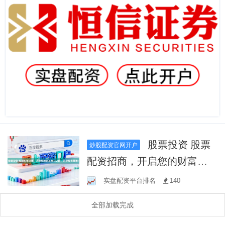
股票投资 股票
炒股配资官网开户
配资招商，开启您的财富增
长之路，共享股市繁荣！
实盘配资平台排名
140
全部加载完成