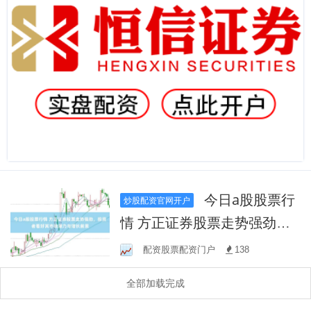
今日a股股票行
炒股配资官网开户
情 方正证券股票走势强劲，
投资者看好其市场潜力与增
配资股票配资门户
138
长前景
全部加载完成