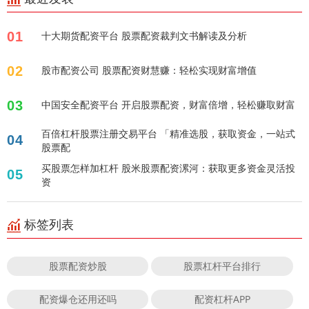
01
十大期货配资平台 股票配资裁判文书解读及分析
02
股市配资公司 股票配资财慧赚：轻松实现财富增值
03
中国安全配资平台 开启股票配资，财富倍增，轻松赚取财富
百倍杠杆股票注册交易平台 「精准选股，获取资金，一站式
04
股票配
买股票怎样加杠杆 股米股票配资漯河：获取更多资金灵活投
05
资
标签列表
股票配资炒股
股票杠杆平台排行
配资爆仓还用还吗
配资杠杆APP